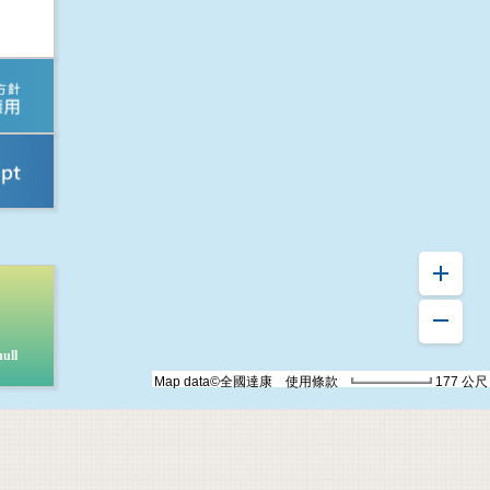
ull
Map data©全國達康
使用條款
177 公尺